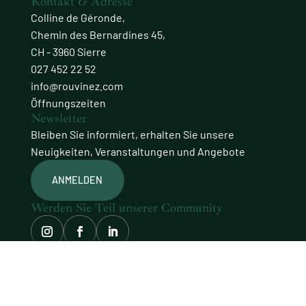
Kontakt & Adresse
Colline de Géronde,
Chemin des Bernardines 45,
CH - 3960 Sierre
027 452 22 52
info@rouvinez.com
Öffnungszeiten
Newsletter
Bleiben Sie informiert, erhalten Sie unsere
Neuigkeiten, Veranstaltungen und Angebote
ANMELDEN
Werden Sie Teil unserer Community
© Domaines Rouvinez
Website mit Sorgfalt gestaltet von
procab
IMPRESSUM
DATENSCHUTZRICHTLINIE