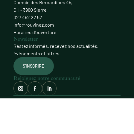
Chemin des Bernardines 45,
CH - 3960 Sierre
027 452 22 52
info@rouvinez.com
Horaires d'ouverture
Newsletter
Restez informés, recevez nos actualités,
événements et offres
S'INSCRIRE
Rejoignez notre communauté
© Domaines Rouvinez
site façonné avec soin par
procab
MENTIONS LÉGALES
POLITIQUE DE CONFIDENTIALITÉ