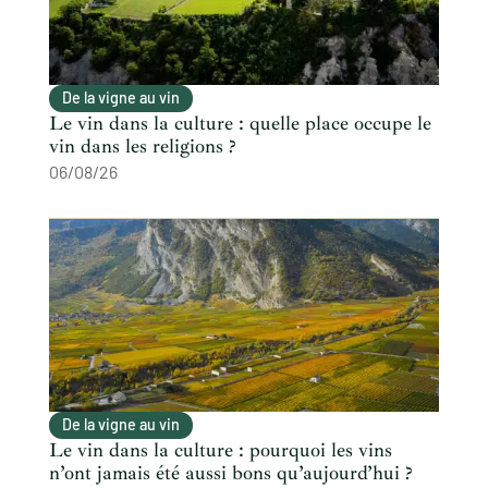
De la vigne au vin
Le vin dans la culture : quelle place occupe le
vin dans les religions ?
06/08/26
De la vigne au vin
Le vin dans la culture : pourquoi les vins
n’ont jamais été aussi bons qu’aujourd’hui ?