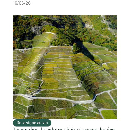
16/06/26
De la vigne au vin
Le vin dans la culture : boire à travers les âges