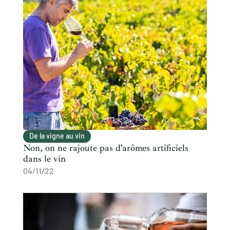
De la vigne au vin
Non, on ne rajoute pas d’arômes artificiels
dans le vin
04/11/22