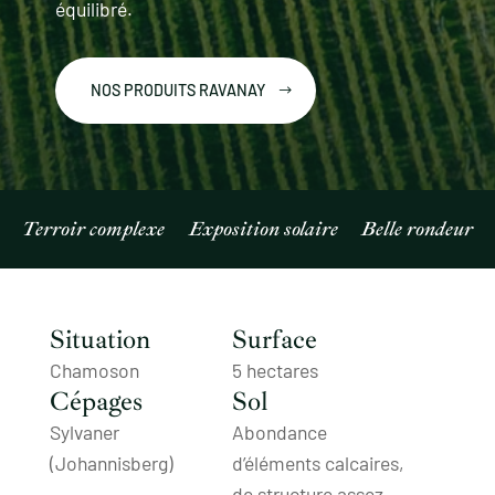
équilibré.
NOS PRODUITS RAVANAY
Terroir complexe
Exposition solaire
Belle rondeur
Situation
Surface
Chamoson
5 hectares
Cépages
Sol
Sylvaner
Abondance
(Johannisberg)
d’éléments calcaires,
de structure assez