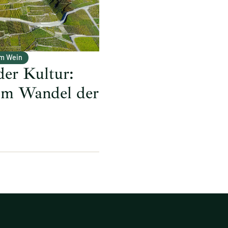
m Wein
der Kultur:
im Wandel der