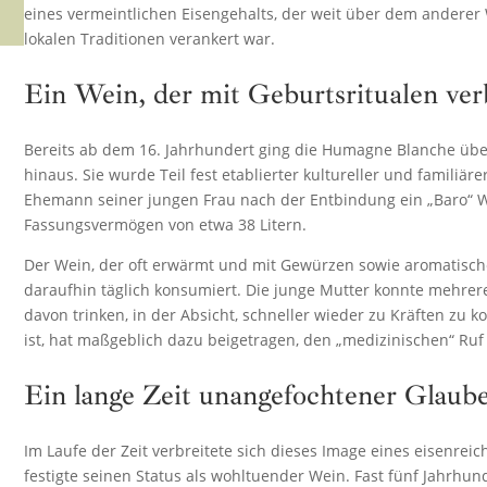
eines vermeintlichen Eisengehalts, der weit über dem anderer W
lokalen Traditionen verankert war.
Ein Wein, der mit Geburtsritualen ver
Bereits ab dem 16. Jahrhundert ging die Humagne Blanche üb
hinaus. Sie wurde Teil fest etablierter kultureller und familiär
Ehemann seiner jungen Frau nach der Entbindung ein „Baro“ W
Fassungsvermögen von etwa 38 Litern.
Der Wein, der oft erwärmt und mit Gewürzen sowie aromatisc
daraufhin täglich konsumiert. Die junge Mutter konnte mehrer
davon trinken, in der Absicht, schneller wieder zu Kräften zu 
ist, hat maßgeblich dazu beigetragen, den „medizinischen“ R
Ein lange Zeit unangefochtener Glaub
Im Laufe der Zeit verbreitete sich dieses Image eines eisenrei
festigte seinen Status als wohltuender Wein. Fast fünf Jahrhun