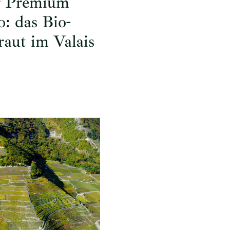
r Premium
o: das Bio-
raut im Valais