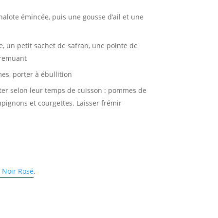
halote émincée, puis une gousse d’ail et une
e, un petit sachet de safran, une pointe de
 remuant
es, porter à ébullition
uter selon leur temps de cuisson : pommes de
mpignons et courgettes. Laisser frémir
 Noir Rosé
.