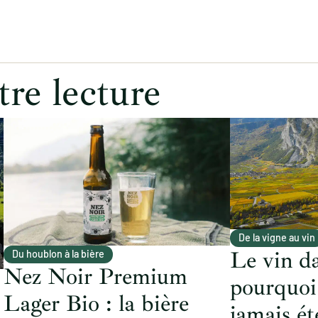
tre lecture
De la vigne au vin
Le vin da
Du houblon à la bière
Nez Noir Premium
pourquoi 
Lager Bio : la bière
jamais ét