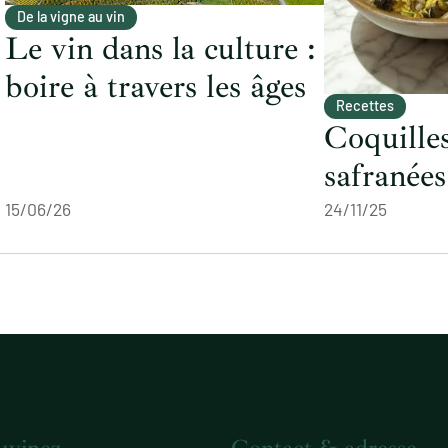
De la vigne au vin
Le vin dans la culture :
boire à travers les âges
Recettes
Coquilles
safranées
15/06/26
24/11/25