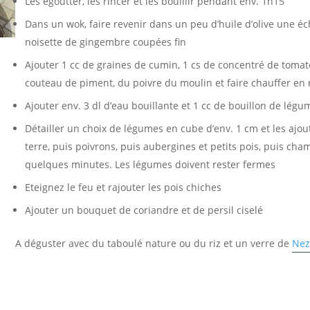
Les égoutter, les rincer et les bouillir pendant env. 1h15
Dans un wok, faire revenir dans un peu d’huile d’olive une éc
noisette de gingembre coupées fin
Ajouter 1 cc de graines de cumin, 1 cs de concentré de tomat
couteau de piment, du poivre du moulin et faire chauffer en
Ajouter env. 3 dl d’eau bouillante et 1 cc de bouillon de légum
Détailler un choix de légumes en cube d’env. 1 cm et les ajo
terre, puis poivrons, puis aubergines et petits pois, puis cha
quelques minutes. Les légumes doivent rester fermes
Eteignez le feu et rajouter les pois chiches
Ajouter un bouquet de coriandre et de persil ciselé
A déguster avec du taboulé nature ou du riz et un verre de
Nez