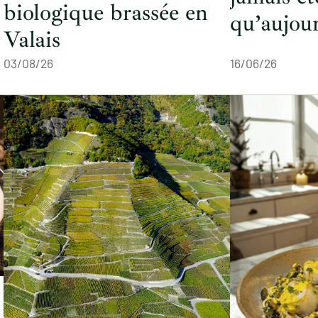
biologique brassée en
qu’aujour
Valais
03/08/26
16/06/26