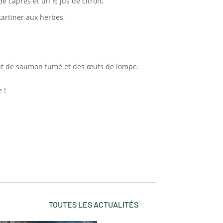
e câpres et un ½ jus de citron,
tartiner aux herbes,
bout de saumon fumé et des œufs de lompe.
 !
TOUTES LES ACTUALITÉS