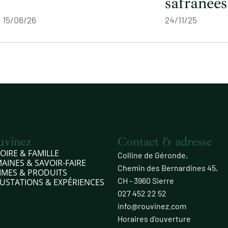
safranées
15/06/26
24/11/25
uvinez
Contact & adresse
OIRE & FAMILLE
Colline de Géronde,
AINES & SAVOIR‑FAIRE
Chemin des Bernardines 45,
MES & PRODUITS
CH - 3960 Sierre
USTATIONS & EXPÉRIENCES
027 452 22 52
info@rouvinez.com
Horaires d'ouverture