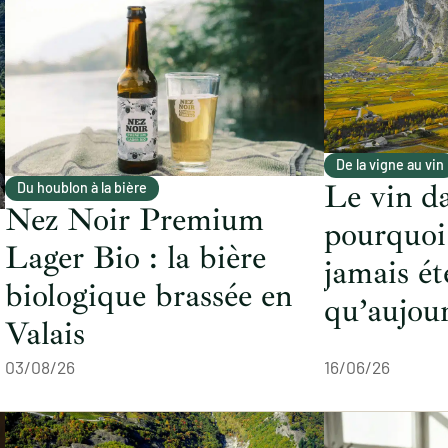
De la vigne au vin
Le vin da
Du houblon à la bière
Nez Noir Premium
pourquoi 
Lager Bio : la bière
jamais ét
biologique brassée en
qu’aujour
Valais
03/08/26
16/06/26