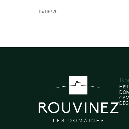
15/06/26
Ro
HIST
DOM
GAM
DÉG