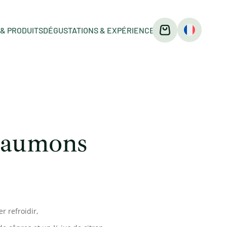
& PRODUITS
DÉGUSTATIONS & EXPÉRIENCES
saumons
r refroidir,