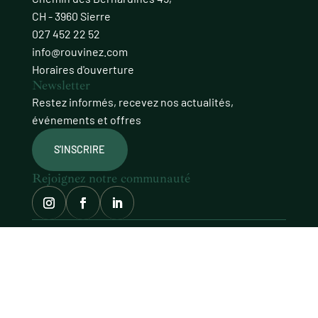
CH - 3960 Sierre
027 452 22 52
info@rouvinez.com
Horaires d'ouverture
Newsletter
Restez informés, recevez nos actualités,
événements et offres
S'INSCRIRE
Rejoignez notre communauté
© Domaines Rouvinez
site façonné avec soin par
procab
MENTIONS LÉGALES
POLITIQUE DE CONFIDENTIALITÉ