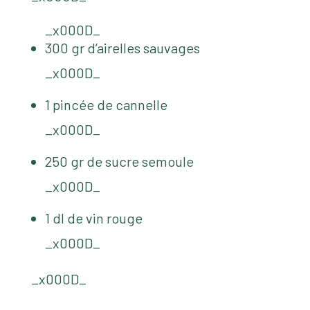
_x000D_
300 gr d’airelles sauvages
_x000D_
1 pincée de cannelle
_x000D_
250 gr de sucre semoule
_x000D_
1 dl de vin rouge
_x000D_
_x000D_