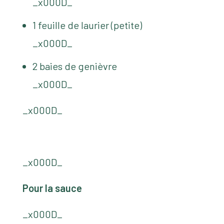
_x000D_
1 feuille de laurier (petite)
_x000D_
2 baies de genièvre
_x000D_
_x000D_
_x000D_
Pour la sauce
_x000D_