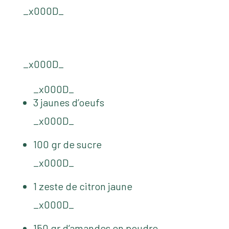
_x000D_
_x000D_
_x000D_
3 jaunes d’oeufs
_x000D_
100 gr de sucre
_x000D_
1 zeste de citron jaune
_x000D_
150 gr d’amandes en poudre