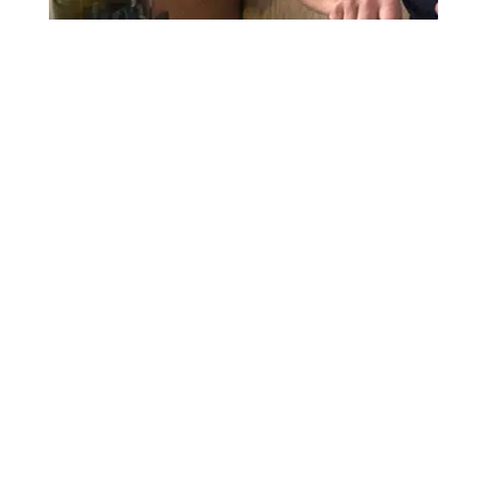
Recettes
La côte de bœuf rassie sur os et pommes
risolées
15/06/21
←
PRÉCÉDENT
SUIVANT
→