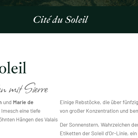
Cité du Soleil
leil
n mit Sierre
h
und
Marie de
Einige Rebstöcke, die über fünfzig
 Imesch eine tiefe
von großer Konzentration und be
öhnten Hängen des Valais
Der Sonnenstern, Wahrzeichen der S
Etiketten der Soleil d’Or-Linie, ei