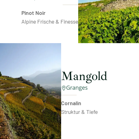
Pinot Noir
Alpine Frische & Finesse
Mangold
Granges

Cornalin
Struktur & Tiefe