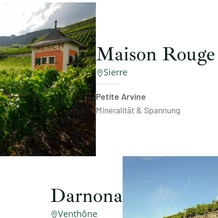
Maison Rouge
Sierre

Petite Arvine
Mineralität & Spannung
Darnona
Venthône
