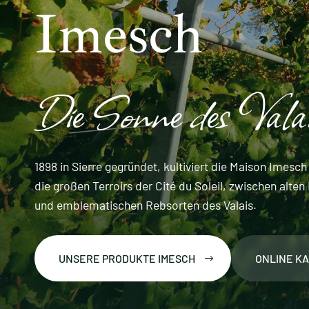
Imesch
Die Sonne des Vala
1898 in Sierre gegründet, kultiviert die Maison Imesc
die großen Terroirs der Cité du Soleil, zwischen alt
und emblematischen Rebsorten des Valais.
UNSERE PRODUKTE IMESCH
ONLINE K