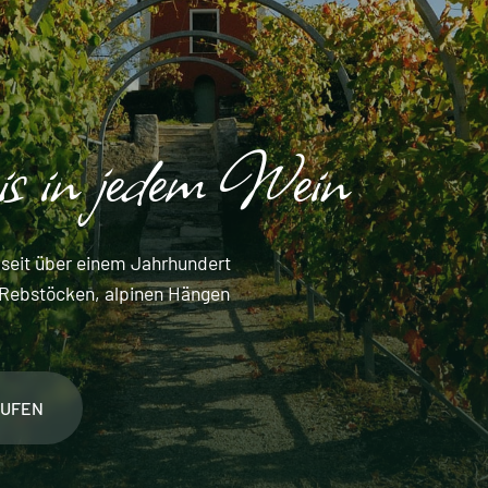
is in jedem Wein
h seit über einem Jahrhundert
en Rebstöcken, alpinen Hängen
AUFEN