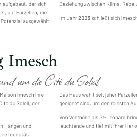
aufgebaut, der sich
Beziehung zwischen Klima, Rebe 
t, auf Parzellen, die
Im Jahr
2003
schließt sich Imesc
m Potenzial ausgewählt
g Imesch
und um die Cité du Soleil
e Maison Imesch ihre
Das Haus wählt seit jeher Parzelle
ité du Soleil, der
geeignet sind, um den reinsten Au
Von Venthône bis St-Léonard bri
ten Hängen und
leuchtende und tief mit ihrer Her
ene Identität.