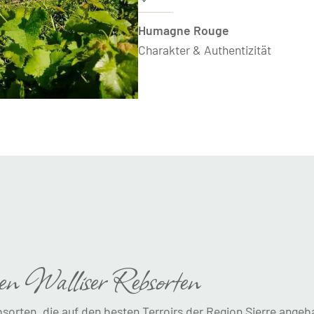
Humagne Rouge
Charakter & Authentizität
en Walliser Rebsorten
ebsorten, die auf den besten Terroirs der Region Sierre angeb