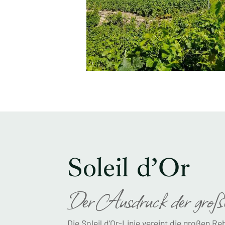
Soleil d’Or
Der Ausdruck der groß
Die Soleil d’Or-Linie vereint die großen R