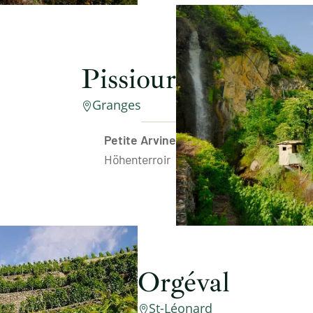
Pissiour
Granges

Petite Arvine
Höhenterroir
Orgéval
St-Léonard
