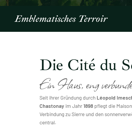
Emblematisches Terroir
Die Cité du So
Ein Haus, eng verbunde
Seit ihrer Gründung durch
Léopold Imesc
Chastonay
im Jahr
1898
pflegt die Maison
Verbindung zu Sierre und den sonnenverw
central.