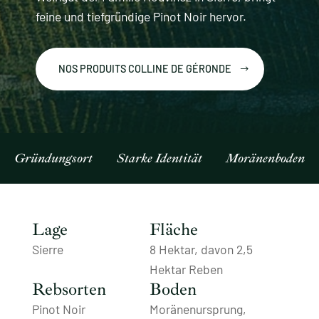
feine und tiefgründige Pinot Noir hervor.
NOS PRODUITS COLLINE DE GÉRONDE
Gründungsort
Starke Identität
Moränenboden
Lage
Fläche
Sierre
8 Hektar, davon 2,5
Hektar Reben
Rebsorten
Boden
Pinot Noir
Moränenursprung,